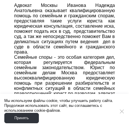
Адвокат Москвы Иванова Надежда
Анатольевна оказывает квалифицированную
помощь по семейным и гражданским спорам,
предоставляя такие услуги юриста как
юридическая консультация, составление иска,
поможет подать иск в суд, представительство
суд, а так же непосредственно поможет Вам в
деликатных ситуациях путем ведения дел в
суде в области семейного и гражданского
права.
Семейные споры - это особая категория дел,
которая регулируется федеральным
семейным законодательством. Юрист по
семейным делам Москва предоставляет
высококвалифицированную юридическую
помощь при разрешении разбирательств и
конфликтных ситуаций в области семейных
правоотношений: юрист по разводам, адвокат
по определению места жительства ребенка /
Мы используем файлы cookie, чтобы улучшить работу сайта.
детей, взыскании алиментов, адвокат при
Продолжая использовать этот сайт, вы соглашаетесь с
международном похищении детей, адвокат по
использованием cookie-файлов.
разделу имущества, адвокат по разделу
Принять
кредитов, ипотеки, долгов, юрист по разделу
бизнеса.