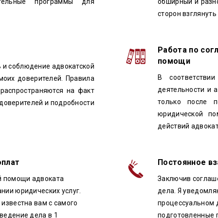
ательные программы для
обширный и разн
сторон взглянуть
Работа по сог
помощи
 и соблюдение адвокатской
В соответстви
 моих доверителей. Правила
деятельности и 
распространяются на факт
только после 
 доверителей и подробности
юридической по
действий адвокат
оплат
Постоянное вз
й помощи адвоката
Заключив соглаше
ании юридических услуг.
дела. Я уведомл
 известна вам с самого
процессуальном д
ведение дела в 1
подготовленные п