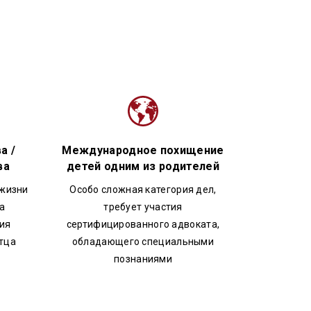
а /
Международное похищение
ва
детей одним из родителей
 жизни
Особо сложная категория дел,
а
требует участия
ния
сертифицированного адвоката,
отца
обладающего специальными
познаниями