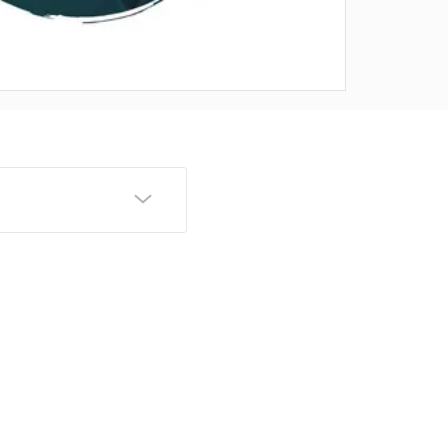
ных коммерческих
дел;
бщественной палаты
 включена в состав
ава и оказывающих
тей;
овета Европы)