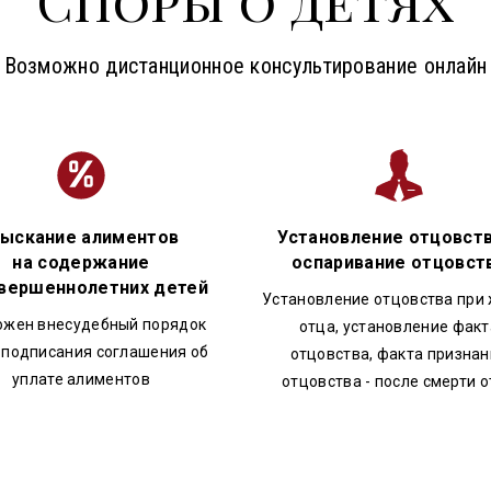
 20 лет
дическое и высшее педагогическое, психологическое
Возможно дистанционное консультирование онлайн
ыскание алиментов
Установление отцовств
на содержание
оспаривание отцовст
вершеннолетних детей
Установление отцовства при
ожен внесудебный порядок
отца, установление факт
 подписания соглашения об
отцовства, факта призна
уплате алиментов
отцовства - после смерти 