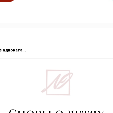
 адвоката...
ративно-правовой работы на руководящих должностях в круп
ой деятельности по ведению семейных, наследственных, гражданских 
в состав экспертов-адвокатов pro bono Координационного совета О
орных случаев отобрания детей из семей;
ована Федеральной палатой адвокатов РФ Центральному органу РФ и
ированных Программой HELP в сфере международного семейного пр
нции о гражданско-правовых аспектах международного похищения де
Споры о детях
идических образовательных программ для юристов (программа HELP С