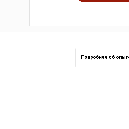
Подробнее об опыте
Более 10 лет корпо
организациях;
Более 8 лет адвокатск
С 2017 года включена 
РФ по рассмотрению сп
С 2017 года рекоменд
адвокатов, сертифиц
помощь в рамках Конве
С 2018 года тренер юр