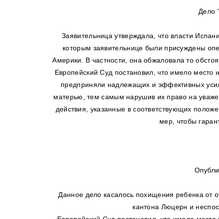
Дело "
Заявительница утверждала, что власти Испа
которым заявительнице были присуждены опе
Америки. В частности, она обжаловала то обсто
Европейский Суд постановил, что имело место н
предприняли надлежащих и эффективных усил
матерью, тем самым нарушив их право на уваже
действия, указанные в соответствующих положе
мер, чтобы гаран
Опубли
Данное дело касалось похищения ребенка от о
кантона Люцерн и неспос
Европейский Суд постановил, что имело место 