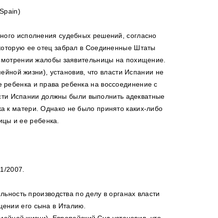
 Spain)
ного исполнения судебных решений, согласно
которую ее отец забрал в Соединенные Штаты
ассмотрении жалобы заявительницы на похищение.
ейной жизни), установив, что власти Испании не
ребенка и права ребенка на воссоединение с
асти Испании должны были выполнить адекватные
а к матери. Однако не было принято каких-либо
ицы и ее ребенка.
1/2007.
ьность производства по делу в органах власти
щении его сына в Италию.
мейной жизни). Европейский Суд установил, что