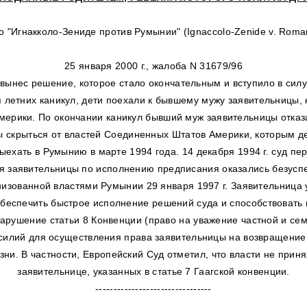
о "Игнакколо-Зениде против Румынии" (Ignaccolo-Zenide v. Roma
25 января 2000 г., жалоба N 31679/96
ынес решение, которое стало окончательным и вступило в силу,
мя летних каникул, дети поехали к бывшему мужу заявительницы,
ерики. По окончании каникул бывший муж заявительницы отказа
бы скрыться от властей Соединенных Штатов Америки, которым де
ехать в Румынию в марте 1994 года. 14 декабря 1994 г. суд пер
я заявительницы по исполнению предписания оказались безусп
анизованной властями Румынии 29 января 1997 г. Заявительница
обеспечить быстрое исполнение решений суда и способствовать
арушение статьи 8 Конвенции (право на уважение частной и сем
илий для осуществления права заявительницы на возвращение е
ни. В частности, Европейский Суд отметил, что власти не при
заявительнице, указанных в статье 7 Гаагской конвенции.
--------------------------------