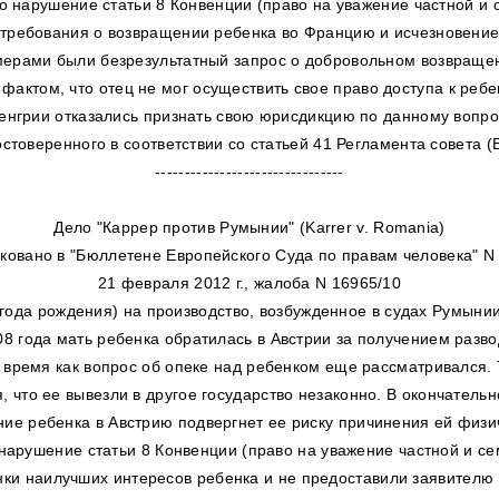
 нарушение статьи 8 Конвенции (право на уважение частной и с
требования о возвращении ребенка во Францию и исчезновением
рами были безрезультатный запрос о добровольном возвращен
актом, что отец не мог осуществить свое право доступа к ребе
 Венгрии отказались признать свою юрисдикцию по данному вопро
стоверенного в соответствии со статьей 41 Регламента совета (Е
--------------------------------
Дело "Каррер против Румынии" (Karrer v. Romania)
ковано в "Бюллетене Европейского Суда по правам человека" N 
21 февраля 2012 г., жалоба N 16965/10
года рождения) на производство, возбужденное в судах Румынии 
 года мать ребенка обратилась в Австрии за получением разво
о время как вопрос об опеке над ребенком еще рассматривался. 
, что ее вывезли в другое государство незаконно. В окончател
ие ребенка в Австрию подвергнет ее риску причинения ей физич
арушение статьи 8 Конвенции (право на уважение частной и сем
нки наилучших интересов ребенка и не предоставили заявителю